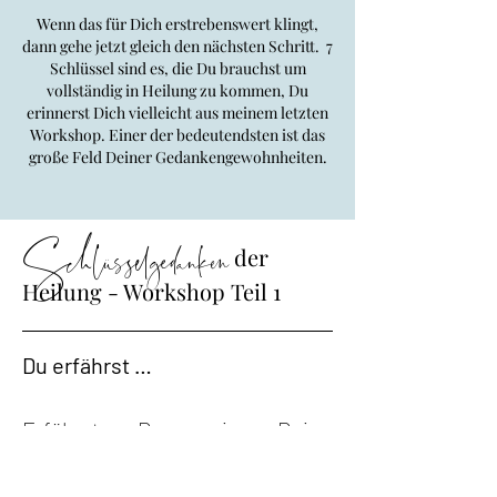
Wenn das für Dich erstrebenswert klingt,
dann gehe jetzt gleich den nächsten Schritt. 7
Schlüssel sind es, die Du brauchst um
vollständig in Heilung zu kommen, Du
erinnerst Dich vielleicht aus meinem letzten
Workshop. Einer der bedeutendsten ist das
große Feld Deiner Gedankengewohnheiten.
Schlüsselgedanken
der
Heilung - Workshop Teil 1
Du erfährst …
Erfährst Du, wie Deine
blockierenden Gedanken
entstanden sind