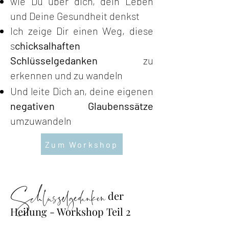
wie Du über dich, dein Leben
und Deine Gesundheit denkst
Ich zeige Dir einen Weg, diese
s
chicksalhaften
Schlüsselgedanken
zu
erkennen und zu
wandeln
Und leite Dich an, deine eigenen
negativen Glaubenssätze
umzuwandeln
Zum Workshop
Schlüsselgedanken
der
Heilung - Workshop Teil 2