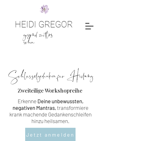
HEIDI GREGOR
gesund zeitlos
schön
Schlüsselgedanken für Heilung
Zweiteilige Workshopreihe
Erkenne
Deine unbewussten,
negativen Mantras,
transformiere
krank machende Gedankenschleifen
hinzu heilsamen.
Jetzt anmelden