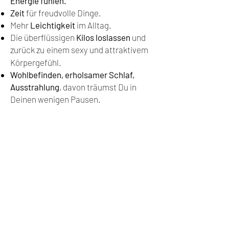
Energie fühlen.​
Zeit
für freudvolle Dinge.
Mehr
Leichtigkeit
im Alltag.
Die überflüssigen
Kilos loslassen
und
zurück zu
ei
nem sexy und attraktivem
Körpergefühl.
Wohlbefinden, erholsamer Schlaf,
Ausstrahlung
, d
avon träumst Du in
Deinen wenigen Pausen.