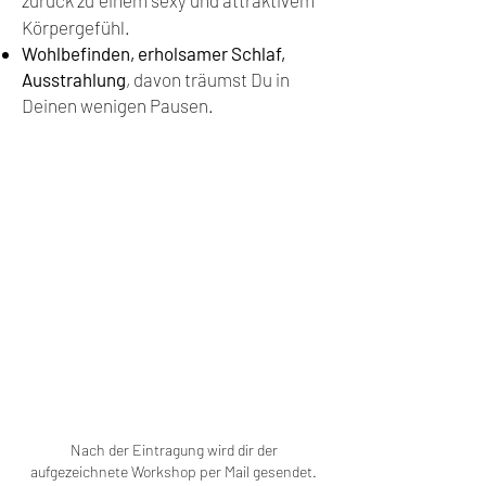
zurück zu
ei
nem sexy und attraktivem
Körpergefühl.
Wohlbefinden, erholsamer Schlaf,
Ausstrahlung
, d
avon träumst Du in
Deinen wenigen Pausen.
Nach der Eintragung wird dir der
aufgezeichnete Workshop per Mail gesendet.