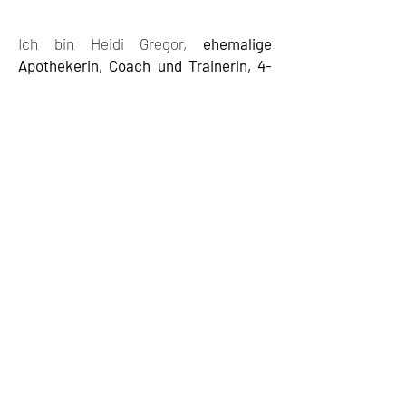
Ich bin Heidi Gregor,
ehemalige
Apothekerin, Coach und Trainerin, 4-
fache Buchautorin und hellfühlige
Mentorin
für erfolgreiche Frauen,
deren Leben aus der Balance ist.
Durch mich erkennen sich meine
wunderbaren Mentees in ihrer wahren
Essenz, Schönheit und
Schöpferkraft.
Mit meiner
Hochsensibilität
und meinem
naturwissenschaftlichen Wissen,
erkenne ich die tiefen Ursachen deines
derzeitigen Zustandes treffsicher und
rasch, sodass körperlich-seelisch-
geistige Heilung möglich wird. Oftmals
beginne ich, mit meinen Kundinnen an