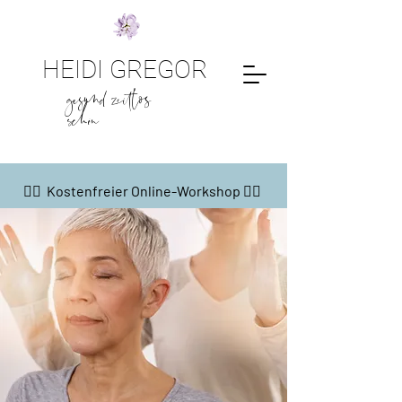
HEIDI GREGOR
gesund zeitlos
schön
👇🏼 Kostenfreier Online-Workshop 👇🏼